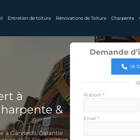
il
Entretien de toiture
Rénovations de Toiture
Charpente
Demande d’i
06 5
rt à
Formulaire
Prénom
*
simple
 Charpente &
avec
téléphone
Email
*
ce à Garidech. Garantie