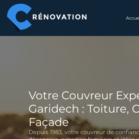
Aller
au
contenu
Accue
Votre Couvreur Expe
Garidech : Toiture,
Façade
Depuis 1983, votre couvreur de confian