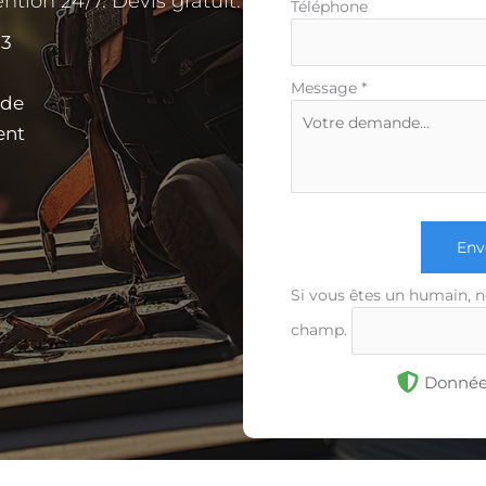
ntion 24/7. Devis gratuit.
Téléphone
83
Message
*
ide
ent
Env
Si vous êtes un humain, n
champ.
Données