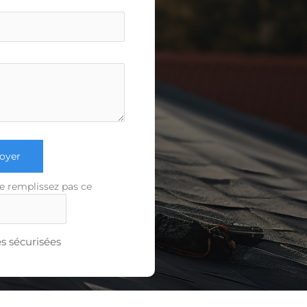
oyer
e remplissez pas ce
 sécurisées