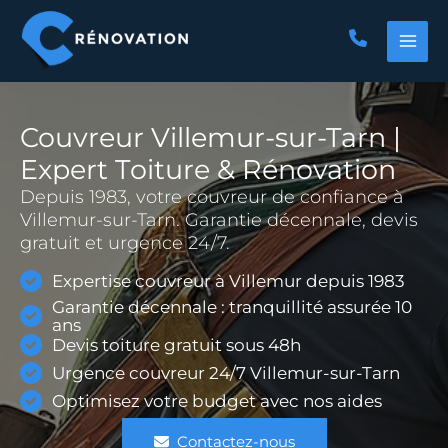
Aller
au
contenu
Couvreur Villemur-sur-Tarn |
Expert Toiture & Rénovation
Depuis 1983, votre couvreur de confiance à
Villemur-sur-Tarn. Garantie décennale, devis
gratuit et urgence 24/7.
Expertise couvreur à Villemur depuis 1983
Garantie décennale : tranquillité assurée 10
ans
Devis toiture gratuit sous 48h
Urgence couvreur 24/7 Villemur-sur-Tarn
Optimisez votre budget avec nos aides
Contactez-nous