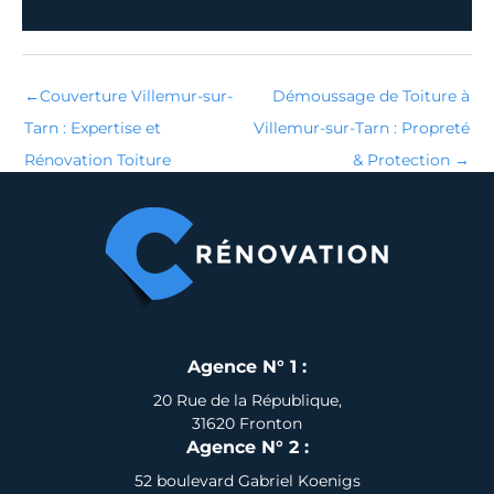
←
Couverture Villemur-sur-
Démoussage de Toiture à
Tarn : Expertise et
Villemur-sur-Tarn : Propreté
Rénovation Toiture
& Protection
→
Agence N° 1 :
20 Rue de la République,
31620 Fronton
Agence N° 2 :
52 boulevard Gabriel Koenigs