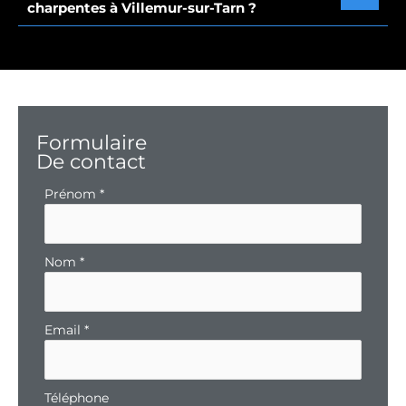
charpentes à Villemur-sur-Tarn ?
Formulaire
De contact
Formulaire
Prénom
*
simple
avec
téléphone
Nom
*
Email
*
Téléphone