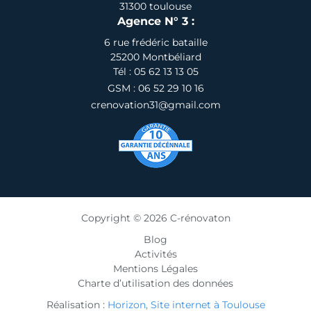
31300 toulouse
Agence N° 3 :
6 rue frédéric bataille
25200 Montbéliard
Tél : 05 62 13 13 05
GSM : 06 52 29 10 16
crenovation31@gmail.com
Copyright © 2026 C-rénovaton
Blog
Activités
Mentions Légales
Charte d’utilisation des données
Réalisation :
Horizon, Site internet à Toulouse