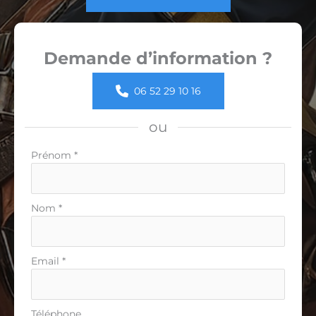
Demande d’information ?
06 52 29 10 16
ou
Formulaire
Prénom
*
simple
avec
téléphone
Nom
*
Email
*
Téléphone