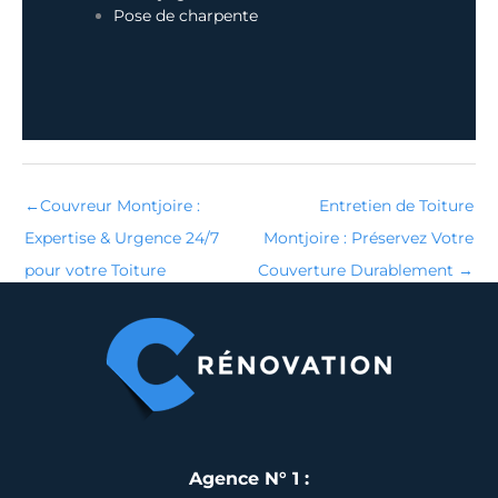
Pose de charpente
←
Couvreur Montjoire :
Entretien de Toiture
Expertise & Urgence 24/7
Montjoire : Préservez Votre
pour votre Toiture
Couverture Durablement
→
Agence N° 1 :