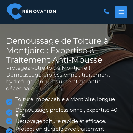
Aller
au
contenu
Démoussage de Toiture à
Montjoire : Expertise &
Traitement Anti-Mousse
Protégez votre toit à Montjoire !
Démoussage professionnel, traitement
hydrofuge longue durée et garantie
décennale.
Toiture impeccable à Montjoire, longue
durée.
Démoussage professionnel, expertise 40
ans.
Nettoyage toiture rapide et efficace.
Protection durable avec traitement