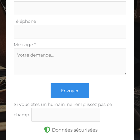
Téléphone
Message
*
Envoyer
Si vous êtes un humain, ne remplissez pas ce
champ.
Données sécurisées