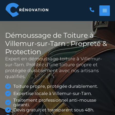
Aller
au
contenu
Démoussage de Toiture à
Villemur-sur-Tarn : Propreté &
Protection
Expert en démoussage toiture à Villemur-
sur-Tarn. Profitez d’une toiture propre et
protégée durablement avec nos artisans
qualifiés.
Toiture propre, protégée durablement.
Expertise locale à Villemur-sur-Tarn.
Traitement professionnel anti-mousse
garanti.
Devis gratuit et transparent sous 48h.