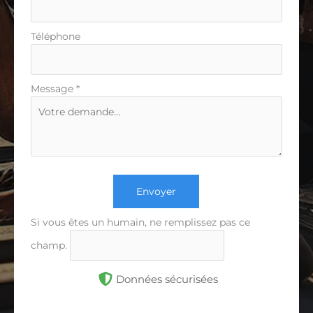
Téléphone
Message
*
Envoyer
Si vous êtes un humain, ne remplissez pas ce
champ.
Données sécurisées