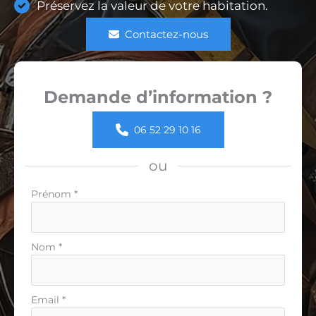
Préservez la valeur de votre habitation.
Contactez-nous
Demande d’information ?
06 52 29 10 16
ou
Formulaire
Prénom
*
simple
avec
téléphone
Nom
*
Email
*