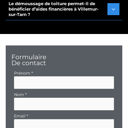
Le démoussage de toiture permet-il de
bénéficier d’aides financières à Villemur-
sur-Tarn ?
Formulaire
De contact
Formulaire
Prénom
*
simple
avec
téléphone
Nom
*
Email
*