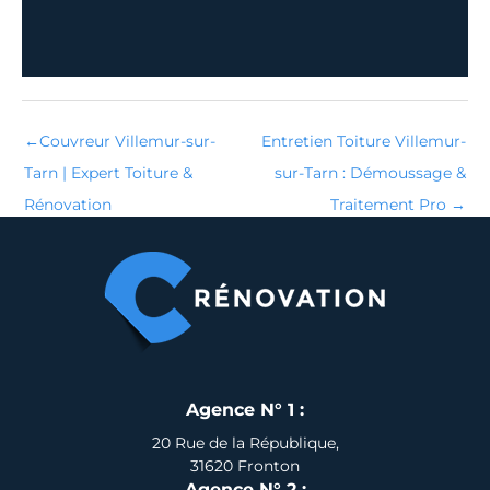
←
Couvreur Villemur-sur-
Entretien Toiture Villemur-
Tarn | Expert Toiture &
sur-Tarn : Démoussage &
Rénovation
Traitement Pro
→
Agence N° 1 :
20 Rue de la République,
31620 Fronton
Agence N° 2 :