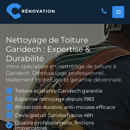
Aller
au
contenu
Nettoyage de Toiture
Garidech : Expertise &
Durabilité
Votre spécialiste en nettoyage de toiture à
Garidech. Démoussage professionnel,
traitement hydrofuge et garantie décennale.
Toiture éclatante Garidech garantie
Expertise nettoyage depuis 1983
Protection durable, anti-mousse efficace
Devis gratuit Garidech sous 48h
Qualité professionnelle, finitions
impeccables