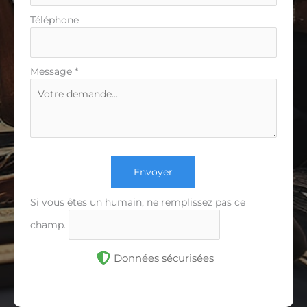
Téléphone
Message
*
Envoyer
Si vous êtes un humain, ne remplissez pas ce
champ.
Données sécurisées