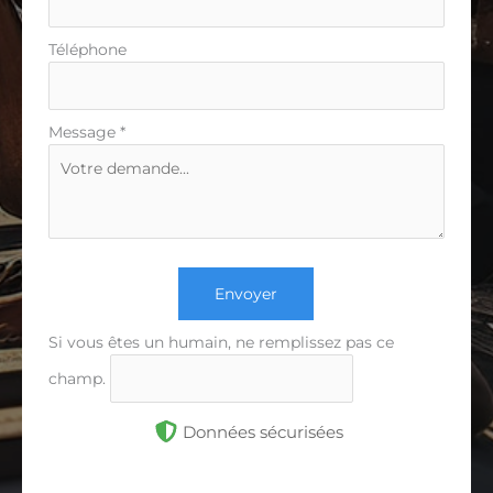
Téléphone
Message
*
Envoyer
Si vous êtes un humain, ne remplissez pas ce
champ.
Données sécurisées