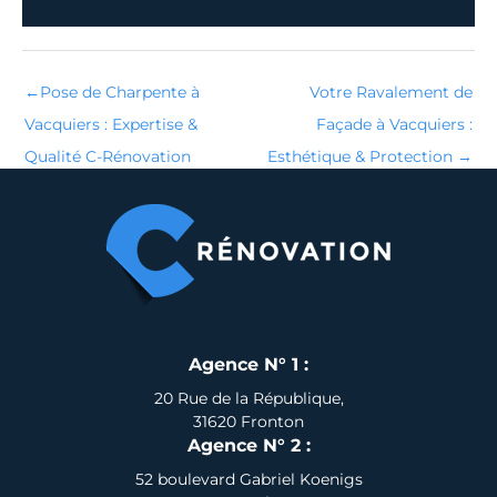
←
Pose de Charpente à
Votre Ravalement de
Vacquiers : Expertise &
Façade à Vacquiers :
Qualité C-Rénovation
Esthétique & Protection
→
Agence N° 1 :
20 Rue de la République,
31620 Fronton
Agence N° 2 :
52 boulevard Gabriel Koenigs