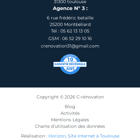
31300 toulouse
Agence N° 3 :
6 rue frédéric bataille
25200 Montbéliard
Tél : 05 62 13 13 05
GSM : 06 52 29 10 16
crenovation31@gmail.com
Copyright © 2026 C-rénovaton
Blog
Activités
Mentions Légales
Charte d’utilisation des données
Réalisation :
Horizon, Site internet à Toulouse