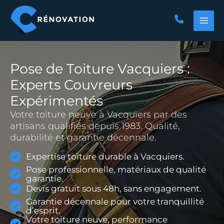
Aller
au
contenu
Pose de Toiture Vacquiers :
Experts Couvreurs
Expérimentés
Votre toiture neuve à Vacquiers par des
artisans qualifiés depuis 1983. Qualité,
durabilité et garantie décennale.
Expertise toiture durable à Vacquiers.
Pose professionnelle, matériaux de qualité
garantie.
Devis gratuit sous 48h, sans engagement.
Garantie décennale pour votre tranquillité
d’esprit.
Votre toiture neuve, performance