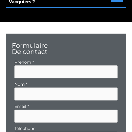
Vacquiers ?
Formulaire
De contact
Formulaire
Prénom
*
simple
avec
téléphone
Nom
*
Email
*
Téléphone