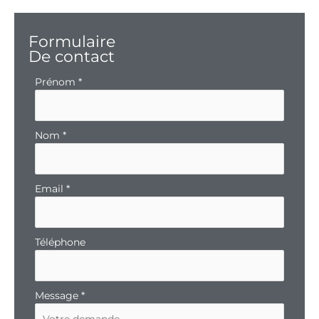
Formulaire
De contact
Formulaire
Prénom
*
simple
avec
téléphone
Nom
*
Email
*
Téléphone
Message
*