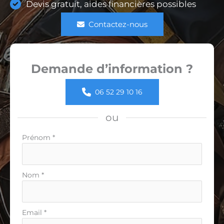
Devis gratuit, aides financières possibles
Contactez-nous
Demande d’information ?
06 52 29 10 16
ou
Formulaire
Prénom
*
simple
avec
téléphone
Nom
*
Email
*