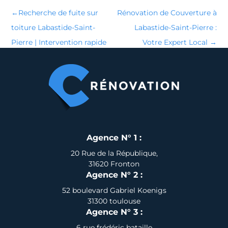
←
Recherche de fuite sur
Rénovation de Couverture à
toiture Labastide-Saint-
Labastide-Saint-Pierre :
Pierre | Intervention rapide
Votre Expert Local
→
Agence N° 1 :
20 Rue de la République,
31620 Fronton
Agence N° 2 :
52 boulevard Gabriel Koenigs
31300 toulouse
Agence N° 3 :
6 rue frédéric bataille