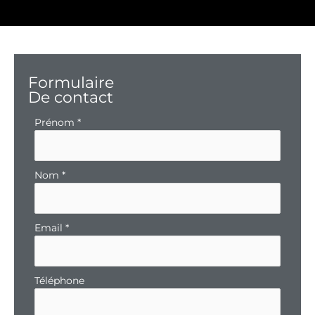
Formulaire
De contact
Formulaire
Prénom
*
simple
avec
téléphone
Nom
*
Email
*
Téléphone