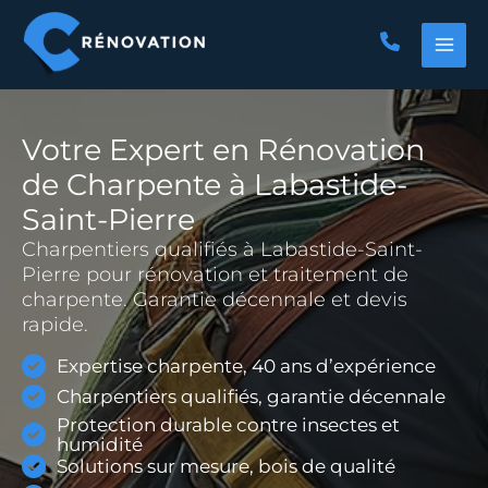
Aller
au
contenu
Votre Expert en Rénovation
de Charpente à Labastide-
Saint-Pierre
Charpentiers qualifiés à Labastide-Saint-
Pierre pour rénovation et traitement de
charpente. Garantie décennale et devis
rapide.
Expertise charpente, 40 ans d’expérience
Charpentiers qualifiés, garantie décennale
Protection durable contre insectes et
humidité
Solutions sur mesure, bois de qualité