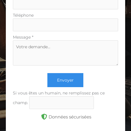
Téléphone
Message
*
Envoyer
Si vous êtes un humain, ne remplissez pas ce
champ.
Données sécurisées