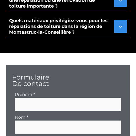
une réparation ou une rénovation de
toiture importante ?
Quels matériaux privilégiez-vous pour les
réparations de toiture dans la région de
Montastruc-la-Conseillère ?
Formulaire
De contact
Formulaire
Prénom
*
simple
avec
téléphone
Nom
*