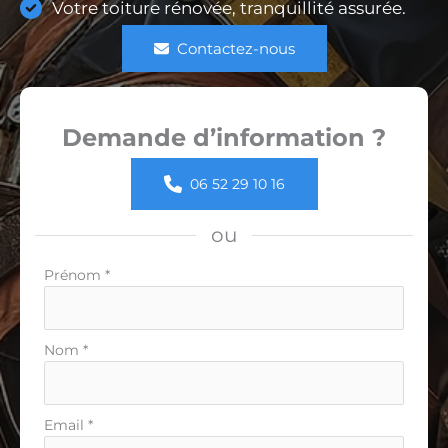
Votre toiture rénovée, tranquillité assurée.
Contactez-nous
Demande d’information ?
06 52 29 10 16
ou
Formulaire
Prénom
*
simple
avec
téléphone
Nom
*
Email
*