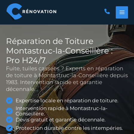
Aller
au
contenu
Réparation de Toiture
Montastruc-la-Conseillère :
Pro H24/7
Fuite, tuiles cassées ? Experts en réparation
de toiture à Montastruc-la-Conseillère depuis
1983. Intervention rapide et garantie
décennale.
Expertise locale en réparation de toiture.
Intervention rapide à Montastruc-la-
Conseillère.
Devis gratuit et garantie décennale.
Protection durable contre les intempéries.