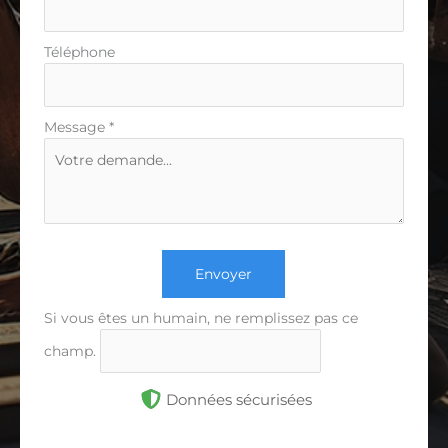
Téléphone
Message
*
Envoyer
Si vous êtes un humain, ne remplissez pas ce
champ.
Données sécurisées