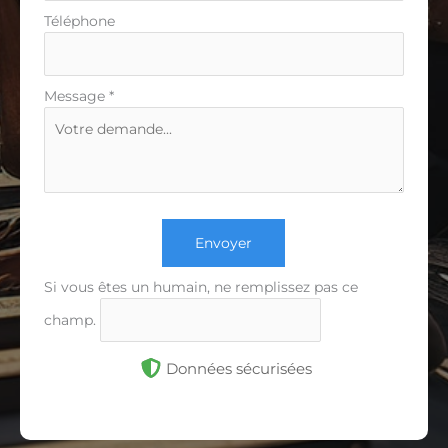
Téléphone
Message
*
Envoyer
Si vous êtes un humain, ne remplissez pas ce
champ.
Données sécurisées