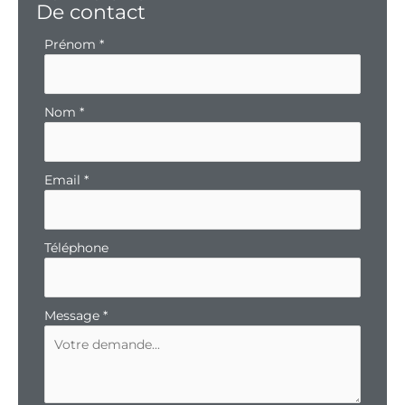
De contact
Formulaire
Prénom
*
simple
avec
téléphone
Nom
*
Email
*
Téléphone
Message
*