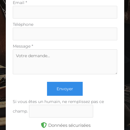
Email
*
Téléphone
Message
*
Envoyer
Si vous êtes un humain, ne remplissez pas ce
champ.
Données sécurisées