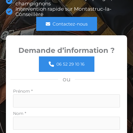
champignons
Intervention rapide sur Montastruc-la-
Conseillère
Contactez-nous
Demande d’information ?
06 52 29 10 16
ou
Formulaire
Prénom
*
simple
avec
téléphone
Nom
*