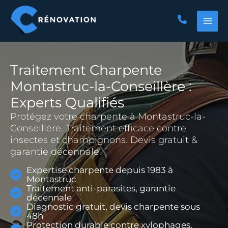
Aller
au
contenu
Traitement Charpente
Montastruc-la-Conseillère :
Experts Qualifiés
Protégez votre charpente à Montastruc-la-
Conseillère. Traitement efficace contre
insectes et champignons. Devis gratuit &
garantie décennale.
Expertise charpente depuis 1983 à
Montastruc
Traitement anti-parasites, garantie
décennale
Diagnostic gratuit, devis charpente sous
48h
Protection durable contre xylophages,