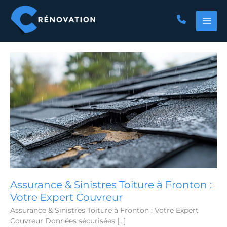
Aller
au
contenu
Assurance & Sinistres Toiture à Fronton :
Votre Expert Couvreur
Assurance & Sinistres Toiture à Fronton : Votre Expert
Couvreur Données sécurisées […]