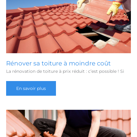
Rénover sa toiture à moindre coût
La rénovation de toiture à prix réduit : c’est possible ! Si
Rénover
En savoir plus
sa
toiture
à
moindre
coût