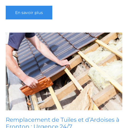
Assurance
En savoir plus
&
Sinistres
Toiture
à
Fronton
:
Votre
Expert
Couvreur
Remplacement de Tuiles et d’Ardoises à
Fronton : Urgence 24/7