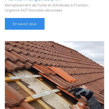
Remplacement de Tuiles et d’Ardoises à Fronton :
Urgence 24/7 Données sécurisées
Remplacement
En savoir plus
de
Tuiles
et
d’Ardoises
à
Fronton
:
Urgence
24/7