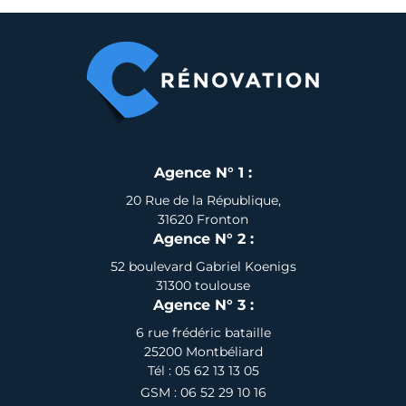
hiver
au
chaud
Agence N° 1 :
20 Rue de la République,
31620 Fronton
Agence N° 2 :
52 boulevard Gabriel Koenigs
31300 toulouse
Agence N° 3 :
6 rue frédéric bataille
25200 Montbéliard
Tél : 05 62 13 13 05
GSM : 06 52 29 10 16