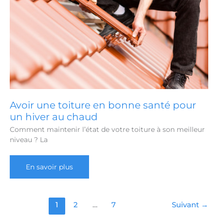
Avoir une toiture en bonne santé pour
un hiver au chaud
Comment maintenir l’état de votre toiture à son meilleur
niveau ? La
Avoir
En savoir plus
une
toiture
en
bonne
santé
1
2
…
7
Suivant
→
pour
un