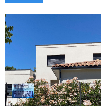
Tuiles
Cassées
à
Toulouse
:
Urgence
Toiture