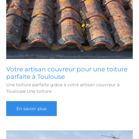
Votre artisan couvreur pour une toiture
parfaite à Toulouse
Une toiture parfaite grâce à votre artisan couvreur à
Toulouse Une toiture
Votre
En savoir plus
artisan
couvreur
pour
une
toiture
parfaite
à