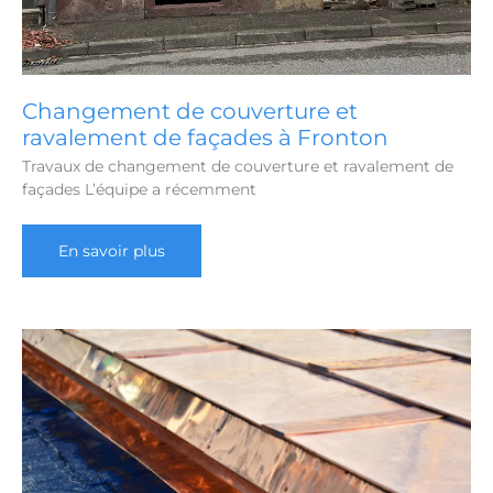
Changement de couverture et
ravalement de façades à Fronton
Travaux de changement de couverture et ravalement de
façades L’équipe a récemment
Changement
En savoir plus
de
couverture
et
ravalement
de
façades
à
Fronton