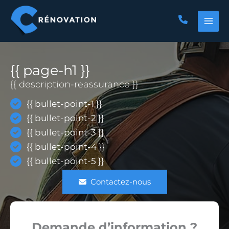
Aller
au
contenu
{{ page-h1 }}
{{ description-reassurance }}
{{ bullet-point-1 }}
{{ bullet-point-2 }}
{{ bullet-point-3 }}
{{ bullet-point-4 }}
{{ bullet-point-5 }}
Contactez-nous
Demande d’information ?