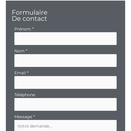
Formulaire
De contact
Formulaire
Prénom
*
simple
avec
téléphone
Nom
*
Email
*
Téléphone
Message
*