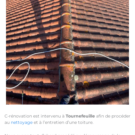
C-rénovation est intervenu à
Tournefeuille
afin de procéder
au
nettoyage
et à l’entretien d’une toiture.